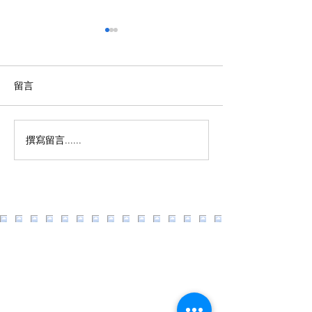
留言
”潛水黑視症“是
撰寫留言......
看到“齊頭水”你還有多少
時間可以往高處逃？